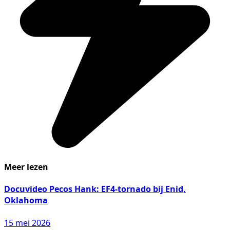
Meer lezen
Docuvideo Pecos Hank: EF4-tornado bij Enid,
Oklahoma
15 mei 2026