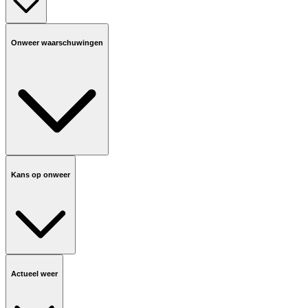
Onweer waarschuwingen
Kans op onweer
Actueel weer