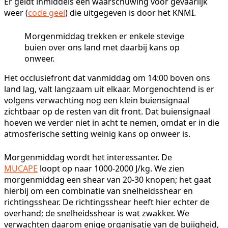
Er geldt inmiddels een waarschuwing voor gevaarlijk
weer (
code geel
) die uitgegeven is door het KNMI.
Morgenmiddag trekken er enkele stevige
buien over ons land met daarbij kans op
onweer.
Het occlusiefront dat vanmiddag om 14:00 boven ons
land lag, valt langzaam uit elkaar. Morgenochtend is er
volgens verwachting nog een klein buiensignaal
zichtbaar op de resten van dit front. Dat buiensignaal
hoeven we verder niet in acht te nemen, omdat er in die
atmosferische setting weinig kans op onweer is.
Morgenmiddag wordt het interessanter. De
MUCAPE
loopt op naar 1000-2000 J/kg. We zien
morgenmiddag een shear van 20-30 knopen; het gaat
hierbij om een combinatie van snelheidsshear en
richtingsshear. De richtingsshear heeft hier echter de
overhand; de snelheidsshear is wat zwakker. We
verwachten daarom enige organisatie van de buiigheid,