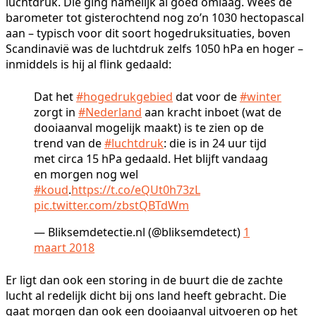
luchtdruk. Die ging namelijk al goed omlaag. Wees de
barometer tot gisterochtend nog zo’n 1030 hectopascal
aan – typisch voor dit soort hogedruksituaties, boven
Scandinavië was de luchtdruk zelfs 1050 hPa en hoger –
inmiddels is hij al flink gedaald:
Dat het
#hogedrukgebied
dat voor de
#winter
zorgt in
#Nederland
aan kracht inboet (wat de
dooiaanval mogelijk maakt) is te zien op de
trend van de
#luchtdruk
: die is in 24 uur tijd
met circa 15 hPa gedaald. Het blijft vandaag
en morgen nog wel
#koud
.
https://t.co/eQUt0h73zL
pic.twitter.com/zbstQBTdWm
— Bliksemdetectie.nl (@bliksemdetect)
1
maart 2018
Er ligt dan ook een storing in de buurt die de zachte
lucht al redelijk dicht bij ons land heeft gebracht. Die
gaat morgen dan ook een dooiaanval uitvoeren op het