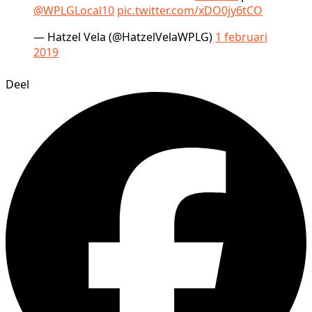
@WPLGLocal10
pic.twitter.com/xDO0jy6tCO
— Hatzel Vela (@HatzelVelaWPLG)
1 februari
2019
Deel