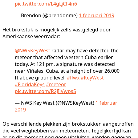
pic.twitter.com/L4gLjCF4n6
— Brendon (@brendonme)
1 februari 2019
Het brokstuk is mogelijk zelfs vastgelegd door
Amerikaanse weerradar:
@NWSKeyWest
radar may have detected the
meteor that affected western Cuba earlier
today. At 121 pm, a signature was detected
near Viñales, Cuba, at a height of over 26,000
ft above ground level.
#flwx
#KeyWest
#FloridaKeys
#meteor
pic.twitter.com/R2JIlVwpsS
— NWS Key West (@NWSKeyWest)
1 februari
2019
Op verschillende plekken zijn brokstukken aangetroffen
die veel weghebben van meteorieten. Tegelijkertijd kan
er op dit moment nog geen uitsluitsel worden gegeven