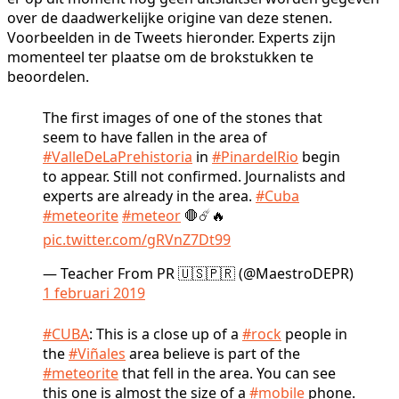
over de daadwerkelijke origine van deze stenen.
Voorbeelden in de Tweets hieronder. Experts zijn
momenteel ter plaatse om de brokstukken te
beoordelen.
The first images of one of the stones that
seem to have fallen in the area of ​​
#ValleDeLaPrehistoria
in
#PinardelRio
begin
to appear. Still not confirmed. Journalists and
experts are already in the area.
#Cuba
#meteorite
#meteor
🛑☄️🔥
pic.twitter.com/gRVnZ7Dt99
— Teacher From PR 🇺🇸🇵🇷 (@MaestroDEPR)
1 februari 2019
#CUBA
: This is a close up of a
#rock
people in
the
#Viñales
area believe is part of the
#meteorite
that fell in the area. You can see
this one is almost the size of a
#mobile
phone.