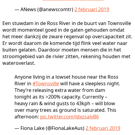
— ANews (@anewscomtr)
2 februari 2019
Een stuwdam in de Ross River in de buurt van Townsville
wordt momenteel goed in de gaten gehouden omdat
het meer dankzij de zware regenval op overcapaciteit zit.
Er wordt daarom de komende tijd flink veel water naar
buiten gelaten. Daardoor moeten mensen die in het
stroomgebied van de rivier zitten, rekening houden met
wateroverlast.
Anyone living in a lowset house near the Ross
River in
#Townsville
will have a sleepless night.
They’re releasing extra water from dam
tonight as its >200% capacity. Currently –
heavy rain & wind gusts to 43kph – will blow
over many trees as ground is saturated. This
afternoon:
pic.twitter.com/ldxzsalvB6
— Fiona Lake (@FionaLakeAus)
2 februari 2019