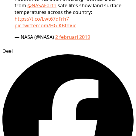
from
@NASAEarth
satellites show land surface
temperatures across the country:
https://t.co/Lwt67dFrh7
pic.twitter.com/HGiKBfhVic
— NASA (@NASA)
2 februari 2019
Deel