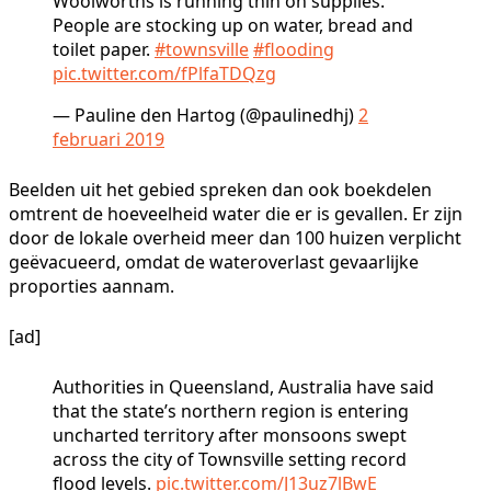
Woolworths is running thin on supplies.
People are stocking up on water, bread and
toilet paper.
#townsville
#flooding
pic.twitter.com/fPlfaTDQzg
— Pauline den Hartog (@paulinedhj)
2
februari 2019
Beelden uit het gebied spreken dan ook boekdelen
omtrent de hoeveelheid water die er is gevallen. Er zijn
door de lokale overheid meer dan 100 huizen verplicht
geëvacueerd, omdat de wateroverlast gevaarlijke
proporties aannam.
[ad]
Authorities in Queensland, Australia have said
that the state’s northern region is entering
uncharted territory after monsoons swept
across the city of Townsville setting record
flood levels.
pic.twitter.com/J13uz7lBwE