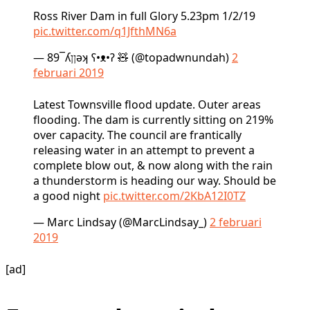
Ross River Dam in full Glory 5.23pm 1/2/19
pic.twitter.com/q1JfthMN6a
— 89‾ʎןןǝʞ ʕ•ᴥ•ʔ 🧸 (@topadwnundah)
2
februari 2019
Latest Townsville flood update. Outer areas
flooding. The dam is currently sitting on 219%
over capacity. The council are frantically
releasing water in an attempt to prevent a
complete blow out, & now along with the rain
a thunderstorm is heading our way. Should be
a good night
pic.twitter.com/2KbA12I0TZ
— Marc Lindsay (@MarcLindsay_)
2 februari
2019
[ad]