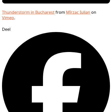
Thunderstorm in Bucharest
from
Mîrzac Iulian
on
Vimeo
.
Deel