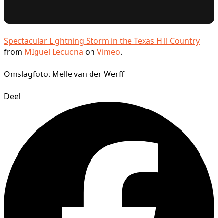
Spectacular Lightning Storm in the Texas Hill Country
from
MIguel Lecuona
on
Vimeo
.
Omslagfoto: Melle van der Werff
Deel