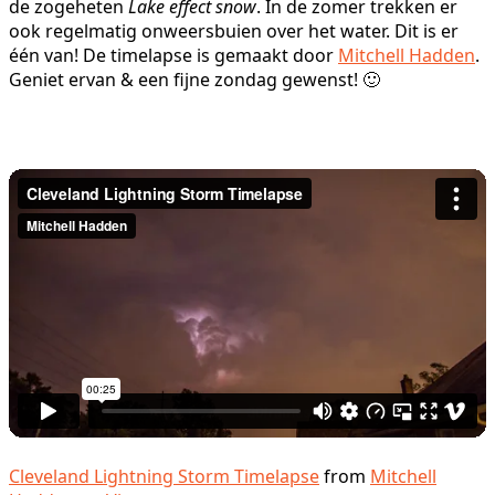
de zogeheten
Lake effect snow
. In de zomer trekken er
ook regelmatig onweersbuien over het water. Dit is er
één van! De timelapse is gemaakt door
Mitchell Hadden
.
Geniet ervan & een fijne zondag gewenst! 🙂
Cleveland Lightning Storm Timelapse
from
Mitchell