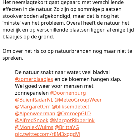
Het neerslagtekort gaat gepaard met verschillende
effecten in de natuur. Zo zijn op sommige plaatsen
stookverboden afgekondigd, maar dat is nog het
‘minste’ van het probleem. Overal heeft de natuur het
moeilijk en op verschillende plaatsen liggen al enige tijd
blaadjes op de grond.
Om over het risico op natuurbranden nog maar niet te
spreken.
De natuur snakt naar water, veel bladval
#zomerblaadjes
en de bloemen hangen slap.
Wel goed weer voor mensen met
zonnepanelen
#Doornenburg
@BuienRadarNL
@MeteoGroupWeer
@MargaretOrr
@bliksemdetect
@Alpenweerman
@OmroepGLD
@AlfredSnoek
@MargotRibberink
@MoniekWulms
@BrittaVG
pic.twitter.com/r8M3xqgdVi