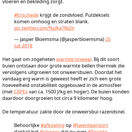
vloeren en bekleding zorgt.
#Enschede
krijgt de zondvloed. Putdeksels
komen omhoog en straten blank.
pic.twitter.com/fkpKa7Ni2n
— Jasper Bloemsma (@jasperbloemsma)
25
juli 2018
Het gaat om zogeheten
warmte-onweer
. Bij dit soort
buien ontstaan door grote warmte bellen thermiek die
vervolgens uitgroeien tot onweersbuien. Doordat het
vandaag erg warm is geweest heeft er zich een grote
hoeveelheid onstabiliteit opgebouwd in de atmosfeer
(met
CAPEs
van ca. 1500 J/kg en hoger). De buien konden
daardoor doorgroeien tot circa 9 kilometer hoog.
De temperatuur zakte door de onweersbui razendsnel.
Behoorlijke
#afkoeling
op
@twenteairport
dankzij het
#onweer
dat nu over
#Twente