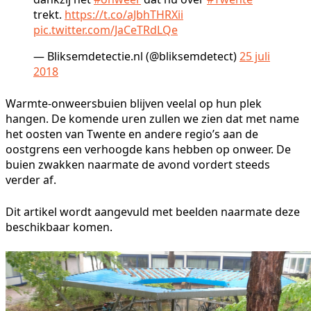
trekt.
https://t.co/aJbhTHRXii
pic.twitter.com/JaCeTRdLQe
— Bliksemdetectie.nl (@bliksemdetect)
25 juli
2018
Warmte-onweersbuien blijven veelal op hun plek
hangen. De komende uren zullen we zien dat met name
het oosten van Twente en andere regio’s aan de
oostgrens een verhoogde kans hebben op onweer. De
buien zwakken naarmate de avond vordert steeds
verder af.
Dit artikel wordt aangevuld met beelden naarmate deze
beschikbaar komen.