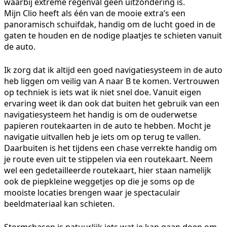
waarbij extreme regenval geen uitzondering is.
Mijn Clio heeft als één van de mooie extra’s een
panoramisch schuifdak, handig om de lucht goed in de
gaten te houden en de nodige plaatjes te schieten vanuit
de auto.
Ik zorg dat ik altijd een goed navigatiesysteem in de auto
heb liggen om veilig van A naar B te komen. Vertrouwen
op techniek is iets wat ik niet snel doe. Vanuit eigen
ervaring weet ik dan ook dat buiten het gebruik van een
navigatiesysteem het handig is om de ouderwetse
papieren routekaarten in de auto te hebben. Mocht je
navigatie uitvallen heb je iets om op terug te vallen.
Daarbuiten is het tijdens een chase verrekte handig om
je route even uit te stippelen via een routekaart. Neem
wel een gedetailleerde routekaart, hier staan namelijk
ook de piepkleine weggetjes op die je soms op de
mooiste locaties brengen waar je spectaculair
beeldmateriaal kan schieten.
Stormchasen is natuurlijk iets wat je kan gaan doen om