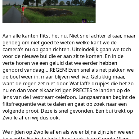
Aan alle kanten flitst het nu. Niet snel achter elkaar, maar
genoeg om niet goed te weten welke kant we de
camera’s nu op gaan richten. Uiteindelijk gaan we toch
voor de nieuwe bui die er aan zit te komen. En in de
verte horen we een geluid dat we eerder hebben
gehoord vandaag….REGEN! Even snel als net pakken we
de boel weer in, maar blijven wel live. Gelukkig maar,
want de regen zet niet door. Wat laffe drupjes die het zo
nu en dan voor elkaar krijgen PRECIES te landen op de
lens van de livestream-telefoon. Langzaamaan begint de
flitsfrequentie wat te dalen en gaat op zoek naar een
volgende prooi. Deze is snel gevonden. Een bui trekt op
Zwolle af en wij dus ook.
We rijden op Zwolle af en als we er bijna zijn zien we een
hele vette lijn in de lucht! Snel zoek ik op Google Maps