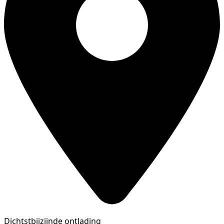
Dichtstbijzijnde ontlading