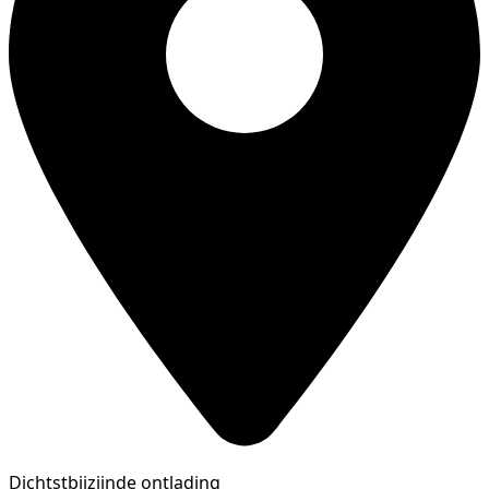
Dichtstbijzijnde ontlading