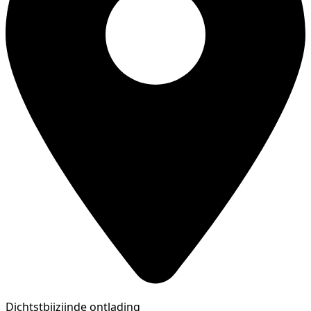
Dichtstbijzijnde ontlading