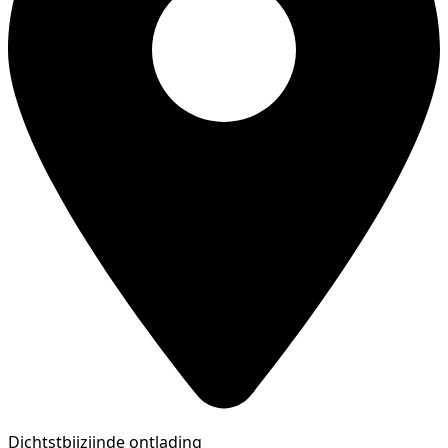
Dichtstbijzijnde ontlading