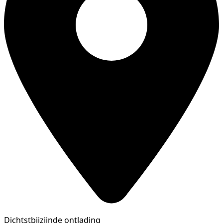
Dichtstbijzijnde ontlading