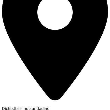
Dichtstbijzijnde ontlading