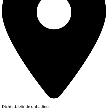
Dichtstbijzijnde ontlading