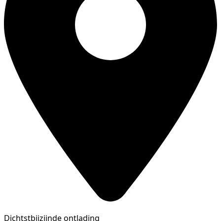
Dichtstbijzijnde ontlading