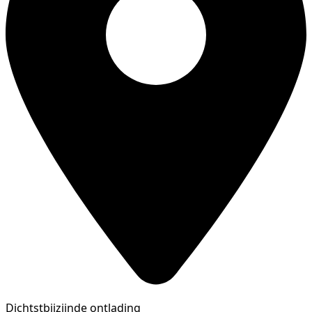
Dichtstbijzijnde ontlading