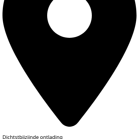
Dichtstbijzijnde ontlading