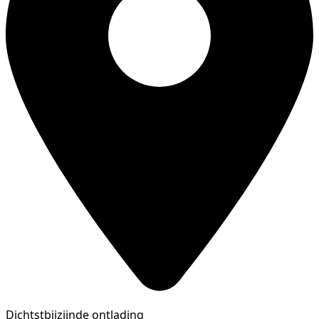
Dichtstbijzijnde ontlading