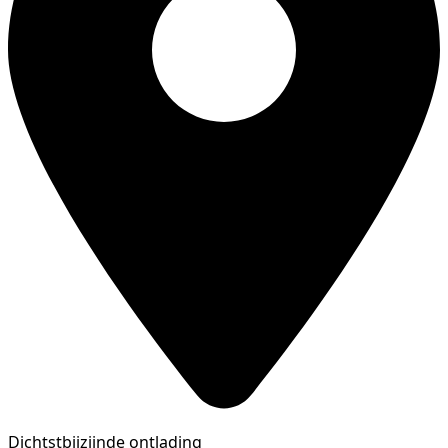
Dichtstbijzijnde ontlading