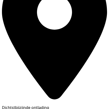
Dichtstbijzijnde ontlading