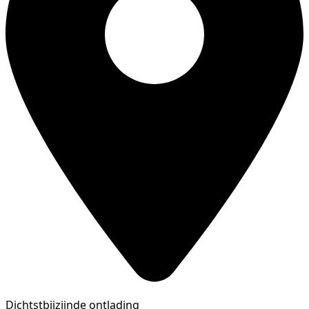
Dichtstbijzijnde ontlading