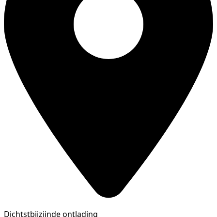
Dichtstbijzijnde ontlading