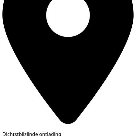
Dichtstbijzijnde ontlading