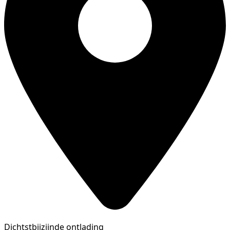
Dichtstbijzijnde ontlading