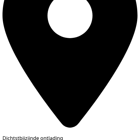
Dichtstbijzijnde ontlading