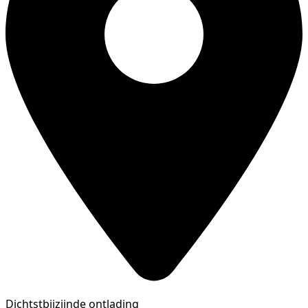
Dichtstbijzijnde ontlading