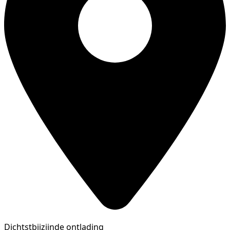
Dichtstbijzijnde ontlading