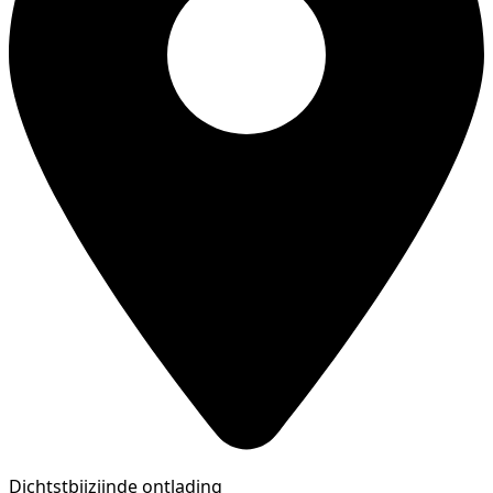
Dichtstbijzijnde ontlading