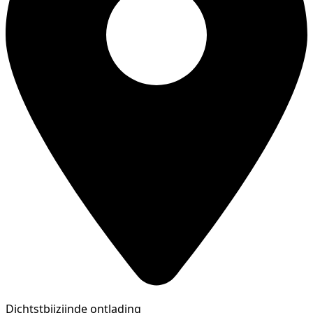
Dichtstbijzijnde ontlading