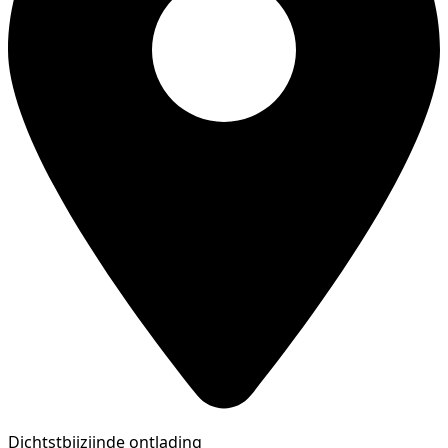
Dichtstbijzijnde ontlading