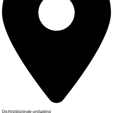
Dichtstbijzijnde ontlading