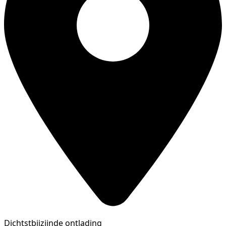
Dichtstbijzijnde ontlading