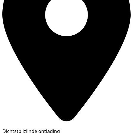
Dichtstbijzijnde ontlading