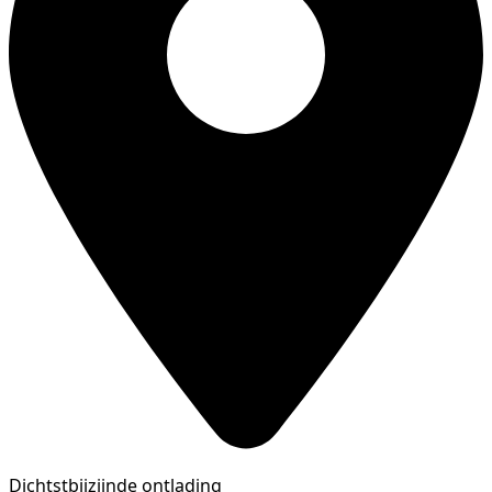
Dichtstbijzijnde ontlading