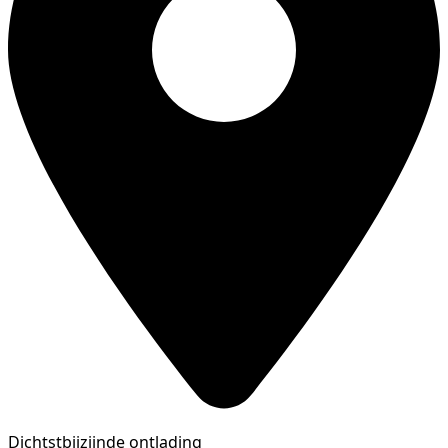
Dichtstbijzijnde ontlading