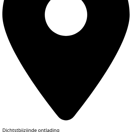
Dichtstbijzijnde ontlading