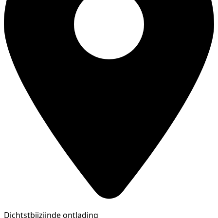
Dichtstbijzijnde ontlading