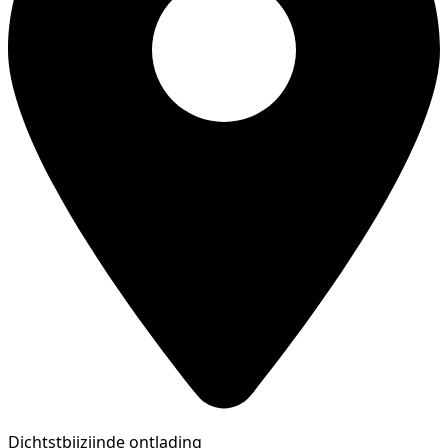
Dichtstbijzijnde ontlading