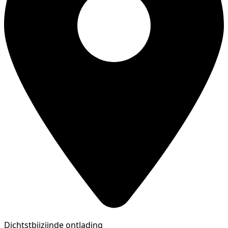
Dichtstbijzijnde ontlading