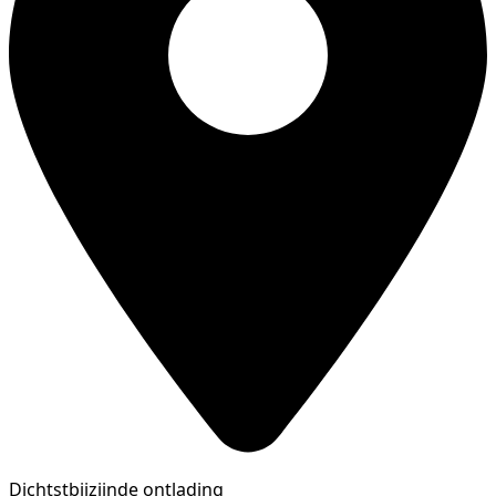
Dichtstbijzijnde ontlading