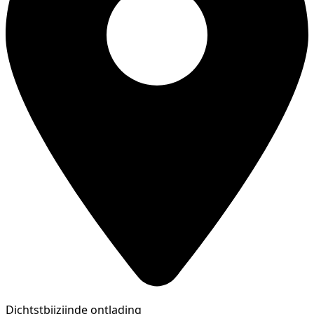
Dichtstbijzijnde ontlading