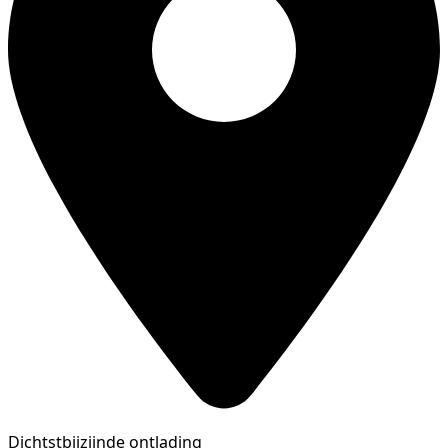
Dichtstbijzijnde ontlading