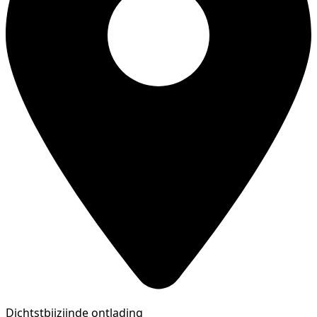
Dichtstbijzijnde ontlading