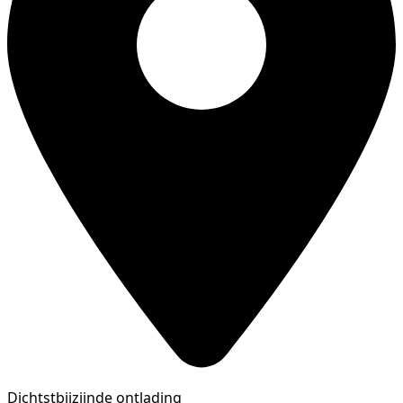
Dichtstbijzijnde ontlading