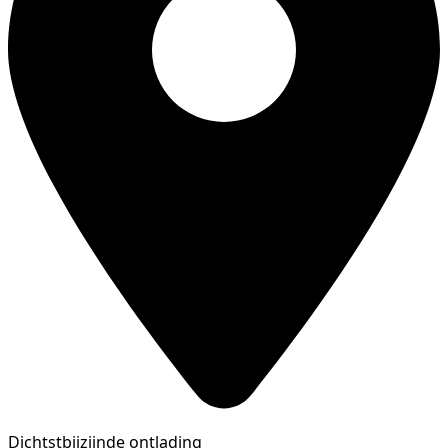
Dichtstbijzijnde ontlading